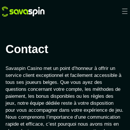
Contact
Savaspin Casino met un point d’honneur à offrir un
service client exceptionnel et facilement accessible à
tous ses joueurs belges. Que vous ayez des
questions concernant votre compte, les méthodes de
paiement, les bonus disponibles ou les règles des
jeux, notre équipe dédiée reste à votre disposition
pour vous accompagner dans votre expérience de jeu.
Nous comprenons l’importance d’une communication
rapide et efficace, c’est pourquoi nous avons mis en