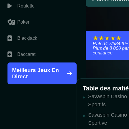
Roulette
Poker
Blackjack
Rated
4.7
/
5
8420
+
Plus de 8 000 par
confiance
Baccarat
Meilleurs Jeux En
Direct
Table des mati
Savaspin Casino 
Sportifs
Savaspin Casino 
Sportive