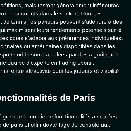
mpétitions, mais restent généralement inférieures
ux concurrents dans le secteur. Pour les
 de tennis, les parieurs peuvent s’attendre à des
ui maximisent leurs rendements potentiels sur le
 des cotes s’adapte aux préférences individuelles,
ionnaires ou américaines disponibles dans les
ports odds sont calculées par des algorithmes
e équipe d’experts en trading sportif,
mal entre attractivité pour les joueurs et viabilité
nctionnalités de Paris
tègre une panoplie de fonctionnalités avancées
 de paris et offrir davantage de contrôle aux