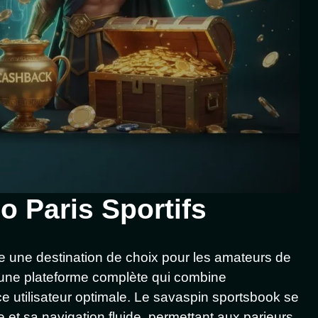
o Paris Sportifs
une destination de choix pour les amateurs de
nt une plateforme complète qui combine
 utilisateur optimale. Le savaspin sportsbook se
ve et sa navigation fluide, permettant aux parieurs