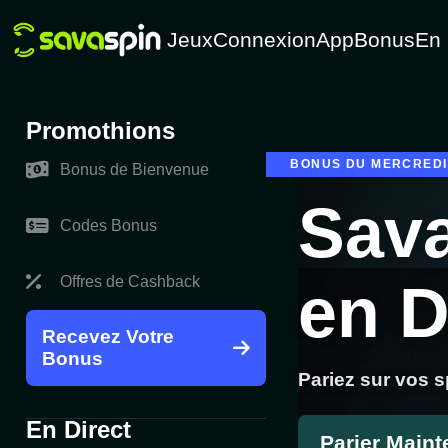
Jeux
Connexion
App
Bonus
En 
Promothions
BONUS DU MERCREDI 
Bonus de Bienvenue
Sava
Codes Bonus
Offres de Cashback
en D
Recevez Votre
Bonus
Pariez sur vos 
En Direct
Parier Maint