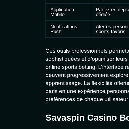
Application
Pariez en dépla
Mobile
dédiée
Notifications
Alertes personn
Push
sports favoris
Ces outils professionnels permett
sophistiquées et d’optimiser leur
online sports betting. L’interfac
peuvent progressivement explorer 
apprentissage. La flexibilité offe
paris en une expérience personna
préférences de chaque utilisateur
Savaspin Casino Bo